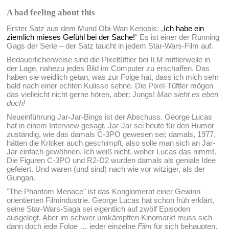
A bad feeling about this
Erster Satz aus dem Mund Obi-Wan Kenobis: „
Ich habe ein
ziemlich mieses Gefühl bei der Sache!
“ Es ist einer der Running
Gags der Serie – der Satz taucht in jedem Star-Wars-Film auf.
Bedauerlicherweise sind die Pixeltüftler bei ILM mittlerweile in
der Lage, nahezu jedes Bild im Computer zu erschaffen. Das
haben sie weidlich getan, was zur Folge hat, dass ich mich sehr
bald nach einer echten Kulisse sehne. Die Pixel-Tüftler mögen
das vielleicht nicht gerne hören, aber: Jungs!
Man sieht es eben
doch!
Neueinführung Jar-Jar-Bings ist der Abschuss. George Lucas
hat in einem Interview gesagt, Jar-Jar sei heute für den Humor
zuständig, wie das damals C-3PO gewesen sei; damals, 1977,
hätten die Kritiker auch geschimpft, also solle man sich an Jar-
Jar einfach gewöhnen. Ich weiß nicht, woher Lucas das nimmt.
Die Figuren C-3PO und R2-D2 wurden damals als geniale Idee
gefeiert. Und waren (und sind) nach wie vor witziger, als der
Gungan.
"The Phantom Menace" ist das Konglomerat einer Gewinn
orientierten Filmindustrie. George Lucas hat schon früh erklärt,
seine Star-Wars-Saga sei eigentlich auf zwölf Episoden
ausgelegt. Aber im schwer umkämpften Kinomarkt muss sich
dann doch jede Folge … jeder einzelne
Film
für sich behaupten.