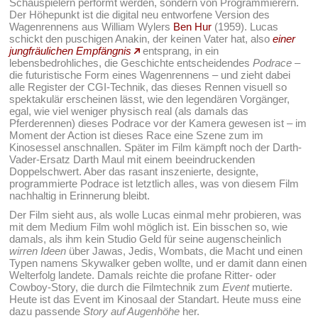
Schauspielern performt werden, sondern von Programmierern.
Der Höhepunkt ist die digital neu entworfene Version des
Wagenrennens aus William Wylers
Ben Hur
(1959). Lucas
schickt den puschigen Anakin, der keinen Vater hat, also
einer
jungfräulichen Empfängnis
entsprang, in ein
lebensbedrohliches, die Geschichte entscheidendes
Podrace
–
die futuristische Form eines Wagenrennens – und zieht dabei
alle Register der CGI-Technik, das dieses Rennen visuell so
spektakulär erscheinen lässt, wie den legendären Vorgänger,
egal, wie viel weniger physisch real (als damals das
Pferderennen) dieses Podrace vor der Kamera gewesen ist – im
Moment der Action ist dieses Race eine Szene zum im
Kinosessel anschnallen. Später im Film kämpft noch der Darth-
Vader-Ersatz Darth Maul mit einem beeindruckenden
Doppelschwert. Aber das rasant inszenierte, designte,
programmierte Podrace ist letztlich alles, was von diesem Film
nachhaltig in Erinnerung bleibt.
Der Film sieht aus, als wolle Lucas einmal mehr probieren, was
mit dem Medium Film wohl möglich ist. Ein bisschen so, wie
damals, als ihm kein Studio Geld für seine augenscheinlich
wirren Ideen
über Jawas, Jedis, Wombats, die Macht und einen
Typen namens Skywalker geben wollte, und er damit dann einen
Welterfolg landete. Damals reichte die profane Ritter- oder
Cowboy-Story, die durch die Filmtechnik zum
Event
mutierte.
Heute ist das Event im Kinosaal der Standart. Heute muss eine
dazu passende
Story auf Augenhöhe
her.