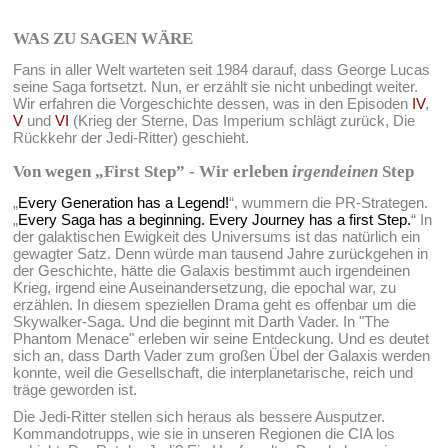
WAS ZU SAGEN WÄRE
Fans in aller Welt warteten seit 1984 darauf, dass George Lucas
seine Saga fortsetzt. Nun, er erzählt sie nicht unbedingt weiter.
Wir erfahren die Vorgeschichte dessen, was in den Episoden
IV
,
V
und
VI
(Krieg der Sterne, Das Imperium schlägt zurück, Die
Rückkehr der Jedi-Ritter) geschieht.
Von wegen „First Step” - Wir erleben
irgendeinen
Step
„
Every Generation has a Legend!
“, wummern die PR-Strategen.
„
Every Saga has a beginning. Every Journey has a first Step.
“ In
der galaktischen Ewigkeit des Universums ist das natürlich ein
gewagter Satz. Denn würde man tausend Jahre zurückgehen in
der Geschichte, hätte die Galaxis bestimmt auch irgendeinen
Krieg, irgend eine Auseinandersetzung, die epochal war, zu
erzählen. In diesem speziellen Drama geht es offenbar um die
Skywalker-Saga. Und die beginnt mit Darth Vader. In "The
Phantom Menace" erleben wir seine Entdeckung. Und es deutet
sich an, dass Darth Vader zum großen Übel der Galaxis werden
konnte, weil die Gesellschaft, die interplanetarische, reich und
träge geworden ist.
Die Jedi-Ritter stellen sich heraus als bessere Ausputzer.
Kommandotrupps, wie sie in unseren Regionen die CIA los