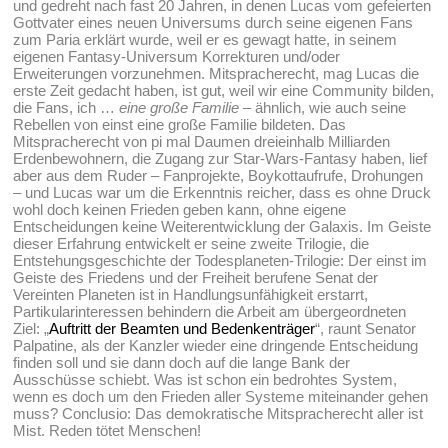
und gedreht nach fast 20 Jahren, in denen Lucas vom gefeierten
Gottvater eines neuen Universums durch seine eigenen Fans
zum Paria erklärt wurde, weil er es gewagt hatte, in seinem
eigenen Fantasy-Universum Korrekturen und/oder
Erweiterungen vorzunehmen. Mitspracherecht, mag Lucas die
erste Zeit gedacht haben, ist gut, weil wir eine Community bilden,
die Fans, ich …
eine große Familie
– ähnlich, wie auch seine
Rebellen von einst eine große Familie bildeten. Das
Mitspracherecht von pi mal Daumen dreieinhalb Milliarden
Erdenbewohnern, die Zugang zur Star-Wars-Fantasy haben, lief
aber aus dem Ruder – Fanprojekte, Boykottaufrufe, Drohungen
– und Lucas war um die Erkenntnis reicher, dass es ohne Druck
wohl doch keinen Frieden geben kann, ohne eigene
Entscheidungen keine Weiterentwicklung der Galaxis. Im Geiste
dieser Erfahrung entwickelt er seine zweite Trilogie, die
Entstehungsgeschichte der Todesplaneten-Trilogie: Der einst im
Geiste des Friedens und der Freiheit berufene Senat der
Vereinten Planeten ist in Handlungsunfähigkeit erstarrt,
Partikularinteressen behindern die Arbeit am übergeordneten
Ziel: „
Auftritt der Beamten und Bedenkenträger
“, raunt Senator
Palpatine, als der Kanzler wieder eine dringende Entscheidung
finden soll und sie dann doch auf die lange Bank der
Ausschüsse schiebt. Was ist schon ein bedrohtes System,
wenn es doch um den Frieden aller Systeme miteinander gehen
muss? Conclusio: Das demokratische Mitspracherecht aller ist
Mist. Reden tötet Menschen!