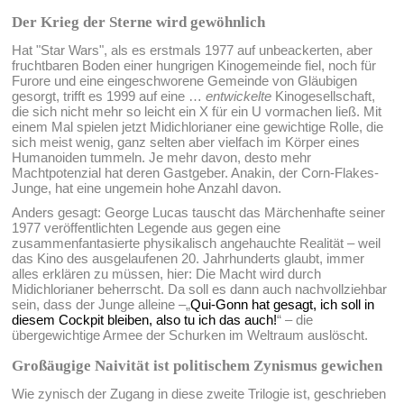
Der Krieg der Sterne wird gewöhnlich
Hat "Star Wars", als es erstmals 1977 auf unbeackerten, aber
fruchtbaren Boden einer hungrigen Kinogemeinde fiel, noch für
Furore und eine eingeschworene Gemeinde von Gläubigen
gesorgt, trifft es 1999 auf eine …
entwickelte
Kinogesellschaft,
die sich nicht mehr so leicht ein X für ein U vormachen ließ. Mit
einem Mal spielen jetzt Midichlorianer eine gewichtige Rolle, die
sich meist wenig, ganz selten aber vielfach im Körper eines
Humanoiden tummeln. Je mehr davon, desto mehr
Machtpotenzial hat deren Gastgeber. Anakin, der Corn-Flakes-
Junge, hat eine ungemein hohe Anzahl davon.
Anders gesagt: George Lucas tauscht das Märchenhafte seiner
1977 veröffentlichten Legende aus gegen eine
zusammenfantasierte physikalisch angehauchte Realität – weil
das Kino des ausgelaufenen 20. Jahrhunderts glaubt, immer
alles erklären zu müssen, hier: Die Macht wird durch
Midichlorianer beherrscht. Da soll es dann auch nachvollziehbar
sein, dass der Junge alleine –„
Qui-Gonn hat gesagt, ich soll in
diesem Cockpit bleiben, also tu ich das auch!
“ – die
übergewichtige Armee der Schurken im Weltraum auslöscht.
Großäugige Naivität ist politischem Zynismus gewichen
Wie zynisch der Zugang in diese zweite Trilogie ist, geschrieben