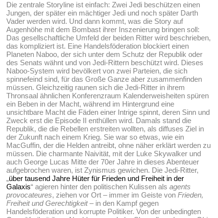
Die zentrale Storyline ist einfach: Zwei Jedi beschützen einen
Jungen, der später ein mächtiger Jedi und noch später Darth
Vader werden wird. Und dann kommt, was die Story auf
Augenhöhe mit dem Bombast ihrer Inszenierung bringen soll:
Das gesellschaftliche Umfeld der beiden Ritter wird beschrieben,
das kompliziert ist. Eine Handelsföderation blockiert einen
Planeten Naboo, der sich unter dem Schutz der Republik oder
des Senats wähnt und von Jedi-Rittern beschützt wird. Dieses
Naboo-System wird bevölkert von zwei Parteien, die sich
spinnefeind sind, für das Große Ganze aber zusammenfinden
müssen. Gleichzeitig raunen sich die Jedi-Ritter in ihrem
Thronsaal ähnlichen Konferenzraum Kalenderweisheiten spüren
ein Beben in der Macht, während im Hintergrund eine
unsichtbare Macht die Fäden einer Intrige spinnt, deren Sinn und
Zweck erst die Episode II enthüllen wird. Damals stand die
Republik, die die Rebellen erstreiten wollten, als diffuses Ziel in
der Zukunft nach einem Krieg. Sie war so etwas, wie ein
MacGuffin, der die Helden antreibt, ohne näher erklärt werden zu
müssen. Die charmante Naivität, mit der Luke Skywalker und
auch George Lucas Mitte der 70er Jahre in dieses Abenteuer
aufgebrochen waren, ist Zynismus gewichen. Die Jedi-Ritter,
„
über tausend Jahre Hüter für Frieden und Freiheit in der
Galaxis
“ agieren hinter den politischen Kulissen als
agents
provocateures
, ziehen vor Ort – immer im Geiste von
Frieden,
Freiheit und Gerechtigkeit
– in den Kampf gegen
Handelsföderation und korrupte Politiker. Von der unbedingten