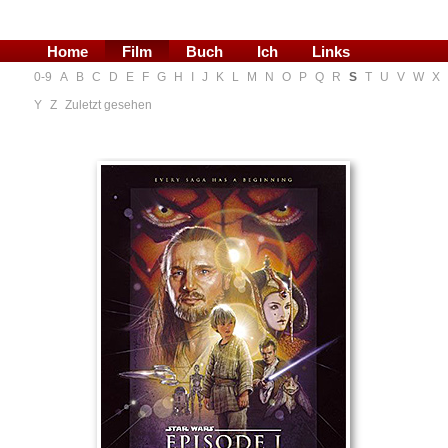
Home
Film
Buch
Ich
Links
0-9
A
B
C
D
E
F
G
H
I
J
K
L
M
N
O
P
Q
R
S
T
U
V
W
X
Blog
Y
Z
Zuletzt gesehen