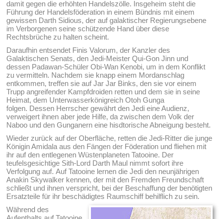
damit gegen die erhöhten Handelszölle. Insgeheim steht die
Führung der Handelsföderation in einem Bündnis mit einem
gewissen Darth Sidious, der auf galaktischer Regierungsebene
im Verborgenen seine schützende Hand über diese
Rechtsbrüche zu halten scheint.
Daraufhin entsendet Finis Valorum, der Kanzler des
Galaktischen Senats, den Jedi-Meister Qui-Gon Jinn und
dessen Padawan-Schüler Obi-Wan Kenobi, um in dem Konflikt
zu vermitteln. Nachdem sie knapp einem Mordanschlag
entkommen, treffen sie auf Jar Jar Binks, den sie vor einem
Trupp angreifender Kampfdroiden retten und dem sie in seine
Heimat, dem Unterwasserkönigreich Otoh Gunga
folgen. Dessen Herrscher gewährt den Jedi eine Audienz,
verweigert ihnen aber jede Hilfe, da zwischen dem Volk der
Naboo und den Gunganern eine hisdtorische Abneigung besteht.
Wieder zurück auf der Oberfläche, retten die Jedi-Ritter die junge
Königin Amidala aus den Fängen der Föderation und fliehen mit
ihr auf den entlegenen Wüstenplaneten Tatooine. Der
teufelsgesichtige Sith-Lord Darth Maul nimmt sofort ihre
Verfolgung auf. Auf Tatooine lernen die Jedi den neunjährigen
Anakin Skywalker kennen, der mit den Fremden Freundschaft
schließt und ihnen verspricht, bei der Beschaffung der benötigten
Ersatzteile für ihr beschädigtes Raumschiff behilflich zu sein.
Während des
Aufenthalts auf Tatooine