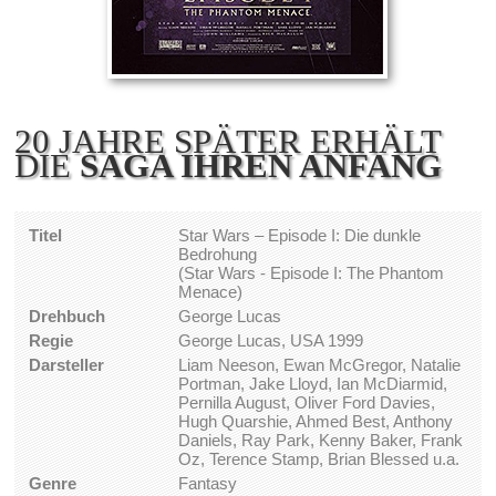
20 JAHRE SPÄTER ERHÄLT
DIE
SAGA IHREN ANFANG
Titel
Star Wars – Episode I: Die dunkle
Bedrohung
(Star Wars - Episode I: The Phantom
Menace)
Drehbuch
George Lucas
Regie
George Lucas, USA 1999
Darsteller
Liam Neeson, Ewan McGregor, Natalie
Portman, Jake Lloyd, Ian McDiarmid,
Pernilla August, Oliver Ford Davies,
Hugh Quarshie, Ahmed Best, Anthony
Daniels, Ray Park, Kenny Baker, Frank
Oz, Terence Stamp, Brian Blessed u.a.
Genre
Fantasy