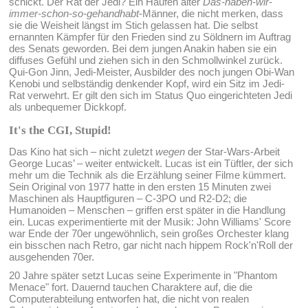
schickt. Der Rat der Jedi? Ein Haufen alter
Das-haben-wir-
immer-schon-so-gehandhabt
-Männer, die nicht merken, dass
sie die Weisheit längst im Stich gelassen hat. Die selbst
ernannten Kämpfer für den Frieden sind zu Söldnern im Auftrag
des Senats geworden. Bei dem jungen Anakin haben sie ein
diffuses Gefühl und ziehen sich in den Schmollwinkel zurück.
Qui-Gon Jinn, Jedi-Meister, Ausbilder des noch jungen Obi-Wan
Kenobi und selbständig denkender Kopf, wird ein Sitz im Jedi-
Rat verwehrt. Er gilt den sich im Status Quo eingerichteten Jedi
als unbequemer Dickkopf.
It's the CGI, Stupid!
Das Kino hat sich – nicht zuletzt
wegen
der Star-Wars-Arbeit
George Lucas’ – weiter entwickelt. Lucas ist ein Tüftler, der sich
mehr um die Technik als die Erzählung seiner Filme kümmert.
Sein Original von 1977 hatte in den ersten 15 Minuten zwei
Maschinen als Hauptfiguren – C-3PO und R2-D2; die
Humanoiden – Menschen – griffen erst später in die Handlung
ein. Lucas experimentierte mit der Musik: John Williams' Score
war Ende der 70er ungewöhnlich, sein großes Orchester klang
ein bisschen nach Retro, gar nicht nach hippem Rock'n'Roll der
ausgehenden 70er.
20 Jahre später setzt Lucas seine Experimente in "Phantom
Menace" fort. Dauernd tauchen Charaktere auf, die die
Computerabteilung entworfen hat, die nicht von realen