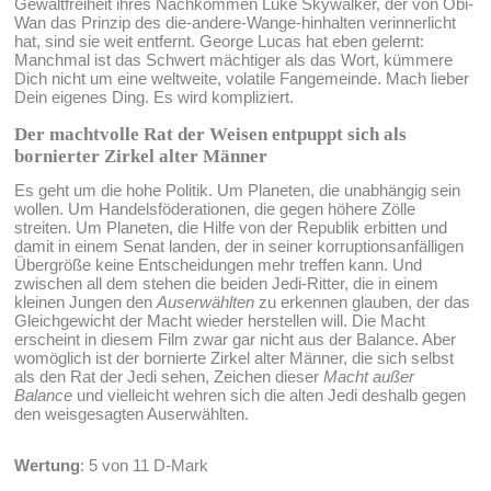
Gewaltfreiheit ihres Nachkommen Luke Skywalker, der von Obi-
Wan das Prinzip des die-andere-Wange-hinhalten verinnerlicht
hat, sind sie weit entfernt. George Lucas hat eben gelernt:
Manchmal ist das Schwert mächtiger als das Wort, kümmere
Dich nicht um eine weltweite, volatile Fangemeinde. Mach lieber
Dein eigenes Ding. Es wird kompliziert.
Der machtvolle Rat der Weisen entpuppt sich als
bornierter Zirkel alter Männer
Es geht um die hohe Politik. Um Planeten, die unabhängig sein
wollen. Um Handelsföderationen, die gegen höhere Zölle
streiten. Um Planeten, die Hilfe von der Republik erbitten und
damit in einem Senat landen, der in seiner korruptionsanfälligen
Übergröße keine Entscheidungen mehr treffen kann. Und
zwischen all dem stehen die beiden Jedi-Ritter, die in einem
kleinen Jungen den
Auserwählten
zu erkennen glauben, der das
Gleichgewicht der Macht wieder herstellen will. Die Macht
erscheint in diesem Film zwar gar nicht aus der Balance. Aber
womöglich ist der bornierte Zirkel alter Männer, die sich selbst
als den Rat der Jedi sehen, Zeichen dieser
Macht außer
Balance
und vielleicht wehren sich die alten Jedi deshalb gegen
den weisgesagten Auserwählten.
Wertung
: 5 von 11 D-Mark