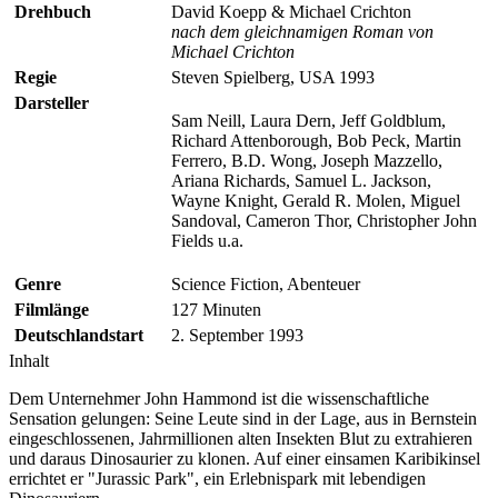
Drehbuch
David Koepp & Michael Crichton
nach dem gleichnamigen Roman von
Michael Crichton
Regie
Steven Spielberg, USA 1993
Darsteller
Sam Neill, Laura Dern, Jeff Goldblum,
Richard Attenborough, Bob Peck, Martin
Ferrero, B.D. Wong, Joseph Mazzello,
Ariana Richards, Samuel L. Jackson,
Wayne Knight, Gerald R. Molen, Miguel
Sandoval, Cameron Thor, Christopher John
Fields u.a.
Genre
Science Fiction, Abenteuer
Filmlänge
127 Minuten
Deutschlandstart
2. September 1993
Inhalt
Dem Unternehmer John Hammond ist die wissenschaftliche
Sensation gelungen: Seine Leute sind in der Lage, aus in Bernstein
eingeschlossenen, Jahrmillionen alten Insekten Blut zu extrahieren
und daraus Dinosaurier zu klonen. Auf einer einsamen Karibikinsel
errichtet er "Jurassic Park", ein Erlebnispark mit lebendigen