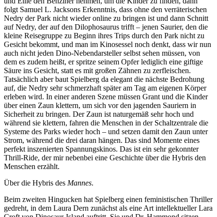
und Ellie den Benziner nehmen, um die Kinder zu finden, dann
folgt Samuel L. Jacksons Erkenntnis, dass ohne den verräterischen
Nedry der Park nicht wieder online zu bringen ist und dann Schnitt
auf Nedry, der auf den Dilophosaurus trifft – jenen Saurier, den die
kleine Reisegruppe zu Beginn ihres Trips durch den Park nicht zu
Gesicht bekommt, und man im Kinosessel noch denkt, dass wir nun
auch nicht jeden Dino-Nebendarsteller selbst sehen müssen, von
dem es zudem heißt, er spritze seinem Opfer lediglich eine giftige
Säure ins Gesicht, statt es mit großen Zähnen zu zerfleischen.
Tatsächlich aber baut Spielberg da elegant die nächste Bedrohung
auf, die Nedry sehr schmerzhaft später am Tag am eigenen Körper
erleben wird. In einer anderen Szene müssen Grant und die Kinder
über einen Zaun klettern, um sich vor den jagenden Sauriern in
Sicherheit zu bringen. Der Zaun ist naturgemäß sehr hoch und
während sie klettern, fahren die Menschen in der Schaltzentrale die
Systeme des Parks wieder hoch – und setzen damit den Zaun unter
Strom, während die drei daran hängen. Das sind Momente eines
perfekt inszenierten Spannungskinos. Das ist ein sehr gekonnter
Thrill-Ride, der mir nebenbei eine Geschichte über die Hybris den
Menschen erzählt.
Über die Hybris des
Mannes
.
Beim zweiten Hingucken hat Spielberg einen feministischen Thriller
gedreht, in dem Laura Dern zunächst als eine Art intellektueller Lara
Croft von Dinosaur-Island auftritt. Sie und Dr. Hammond sitzen