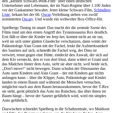
den „kleinen Schwarz-Weiß-Film” über einen deutschen
Unternehmer und Lebemann, der im Nazi-Regime über 1.100 Juden
vor der Gaskammer bewahrt. Jener kleine Schwarz-Film,
Schindlers
Liste
, bekam bei der 66.
Oscar
-Verleihung sieben von zwölf
nominierten
Oscar
s. Und wurde ein weltweiter Box-Office-Hit.
Spielbergs Timing ist smart: Das macht der die zentrale Szene des
Films rund um den ersten Angriff des Tyrannosaurus Rex deutlich.
Erst fällt er über die Kinder im Jeep her, kommt nicht an sie ran,
weil sie sich unter glatten Glasdecke verschanzen, dann winkt der
Paläontologe Alan Grant mit der Fackel, lenkt die Aufmerksamkeit
des Sauriers auf sich, schmeißt die Fackel weg, der Dino ist
verwirrt, rennt gegen eine Hütte, entdeckt den Anwalt, der sich auf
dem Klo versteckt, den er von dort frisst, dann wittert er Grant und
das Mädchen hinter dem Auto,
sieht
sie aber nicht, weil beide sich,
„
Don't move!
“ nicht bewegen. Dann schubst der Dinosaurier das
Auto samt Kindern und Alan Grant – der mit Kindern gar nichts
anfangen kann – über die Klippe; Auto, Paläontologe und Kinder
landen in einem Baum und während die Menschen versuchen,
möglichst rasch aus dem Baum herauszukommen, bevor der T-Rex
sie sieht, gerät plötzlich das Auto ins Rutschen, das über ihnen im
Baum hängt – bevor der Saurier gefährlich wird, wird ein simples
Auto gefährlich.
Dazwischen schneidet Spielberg in die Schaltzentrale, wo Muldoon