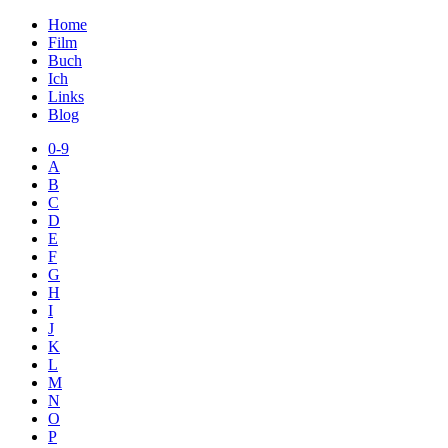
Home
Film
Buch
Ich
Links
Blog
0-9
A
B
C
D
E
F
G
H
I
J
K
L
M
N
O
P