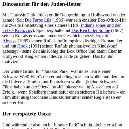
Dinosaurier für den Juden-Retter
Mit "Jurassic Park" rückt er die Rangordnung in Hollywood wieder
gerade. Seit
Die Farbe Lila
(1986) war sein einziger Box-Office-Hit
die zweite Fortsetzung eines sicheren Hits (
Indiana Jones und der
Letzte Kreuzzug
). Spielberg hatte mit
Das Reich der Sonne
(1987)
seinen Ruf als ernstzunehmender Geschichtenerzähler, mit
Always
(1989) seinen Ruf als hoffnungslos kitschiger Romantiker
und mit
Hook
(1991) seinen Ruf als phantasievoller Kindskopf
gefestigt – seine Zeit als König des Box Office und damit Chef im
Hollywood-Ring schien indes zu Ende zu gehen. Das hat ihn
motiviert.
Der wahre Grund für "Jurassic Park" war indes „
ein kleiner
Schwarz-Weiß-Film
“, den er unbedingt machen wollte und den ihm
die Universal-Studios nur finanzieren wollten (kleine Schwarz-
Filme haben an der 90er-Jahre-Kinokasse wenig Aussichten auf
Erfolg), wenn Spielberg ihnen dafür einen sicheren Hit lieferte – ein
Film über ausgebrochene Dinosaurier unter seiner Regie ist so ein
sicherer Hit.
Der verspätete Oscar
Und während er also noch "Jurassic Park" schnitt, drehte er schon