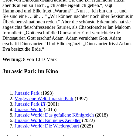
abends allein zu Tisch. „
Ich sollte eigentlich gehen.
“, sagt
Hammond und Ellie fragt „
Warum?
“ „
Nun … ich bin ein … und
Sie sind eine … äh…
“ „
Wir können nachher noch über Sexismus in
Überlebenssituationen reden.
“ Aber die schönste Erkenntnis hat sie
angesichts fleischfressender Saurier, als Chaosforscher Ian Malcom
formuliert: „
Gott erschuf die Dinosaurier. Gott vernichtete die
Dinosaurier. Gott erschuf Adam. Adam vernichtet Gott. Adam
erschafft Dinosaurier.
” Und Ellie ergänzt: „
Dinosaurier frisst Adam.
Eva besitzt die Erde.
“
Wertung
: 8 von 10 D-Mark
Jurassic Park im Kino
Jurassic Park
(1993)
Vergessene Welt: Jurassic Park
(1997)
Jurassic Park
III
(2001)
Jurassic World
(2015)
Jurassic World: Das gefallene Königreich
(2018)
Jurassic World: Ein neues Zeitalter
(2022)
Jurassic World: Die Wiedergeburt
(2025)