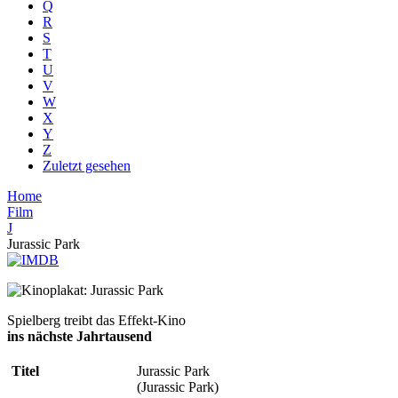
Q
R
S
T
U
V
W
X
Y
Z
Zuletzt gesehen
Home
Film
J
Jurassic Park
Spielberg treibt das Effekt-Kino
ins nächste Jahrtausend
Titel
Jurassic Park
(Jurassic Park)