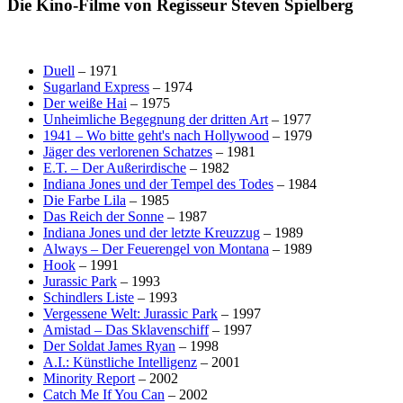
Die Kino-Filme von Regisseur Steven Spielberg
Duell
– 1971
Sugarland Express
– 1974
Der weiße Hai
– 1975
Unheimliche Begegnung der dritten Art
– 1977
1941 – Wo bitte geht's nach Hollywood
– 1979
Jäger des verlorenen Schatzes
– 1981
E.T. – Der Außerirdische
– 1982
Indiana Jones und der Tempel des Todes
– 1984
Die Farbe Lila
– 1985
Das Reich der Sonne
– 1987
Indiana Jones und der letzte Kreuzzug
– 1989
Always – Der Feuerengel von Montana
– 1989
Hook
– 1991
Jurassic Park
– 1993
Schindlers Liste
– 1993
Vergessene Welt: Jurassic Park
– 1997
Amistad – Das Sklavenschiff
– 1997
Der Soldat James Ryan
– 1998
A.I.: Künstliche Intelligenz
– 2001
Minority Report
– 2002
Catch Me If You Can
– 2002