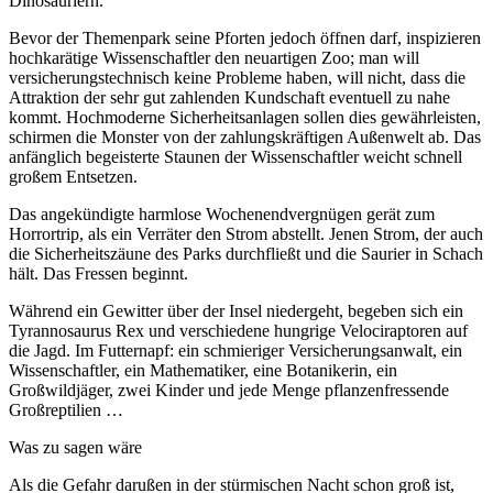
Dinosauriern.
Bevor der Themenpark seine Pforten jedoch öffnen darf, inspizieren
hochkarätige Wissenschaftler den neuartigen Zoo; man will
versicherungstechnisch keine Probleme haben, will nicht, dass die
Attraktion der sehr gut zahlenden Kundschaft eventuell zu nahe
kommt. Hochmoderne Sicherheitsanlagen sollen dies gewährleisten,
schirmen die Monster von der zahlungskräftigen Außenwelt ab. Das
anfänglich begeisterte Staunen der Wissenschaftler weicht schnell
großem Entsetzen.
Das angekündigte harmlose Wochenendvergnügen gerät zum
Horrortrip, als ein Verräter den Strom abstellt. Jenen Strom, der auch
die Sicherheitszäune des Parks durchfließt und die Saurier in Schach
hält. Das Fressen beginnt.
Während ein Gewitter über der Insel niedergeht, begeben sich ein
Tyrannosaurus Rex und verschiedene hungrige Velociraptoren auf
die Jagd. Im Futternapf: ein schmieriger Versicherungsanwalt, ein
Wissenschaftler, ein Mathematiker, eine Botanikerin, ein
Großwildjäger, zwei Kinder und jede Menge pflanzenfressende
Großreptilien …
Was zu sagen wäre
Als die Gefahr darußen in der stürmischen Nacht schon groß ist,