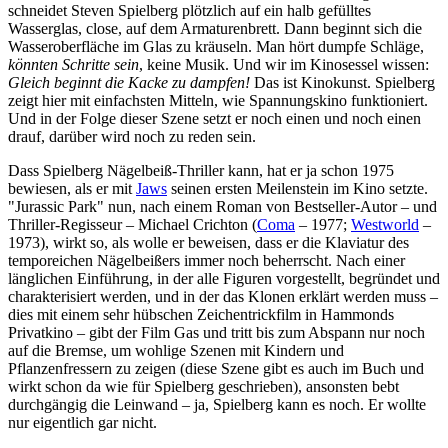
schneidet Steven Spielberg plötzlich auf ein halb gefülltes
Wasserglas, close, auf dem Armaturenbrett. Dann beginnt sich die
Wasseroberfläche im Glas zu kräuseln. Man hört dumpfe Schläge,
könnten Schritte sein
, keine Musik. Und wir im Kinosessel wissen:
Gleich beginnt die Kacke zu dampfen!
Das ist Kinokunst. Spielberg
zeigt hier mit einfachsten Mitteln, wie Spannungskino funktioniert.
Und in der Folge dieser Szene setzt er noch einen und noch einen
drauf, darüber wird noch zu reden sein.
Dass Spielberg Nägelbeiß-Thriller kann, hat er ja schon 1975
bewiesen, als er mit
Jaws
seinen ersten Meilenstein im Kino setzte.
"Jurassic Park" nun, nach einem Roman von Bestseller-Autor – und
Thriller-Regisseur – Michael Crichton (
Coma
– 1977;
Westworld
–
1973), wirkt so, als wolle er beweisen, dass er die Klaviatur des
temporeichen Nägelbeißers immer noch beherrscht. Nach einer
länglichen Einführung, in der alle Figuren vorgestellt, begründet und
charakterisiert werden, und in der das Klonen erklärt werden muss –
dies mit einem sehr hübschen Zeichentrickfilm in Hammonds
Privatkino – gibt der Film Gas und tritt bis zum Abspann nur noch
auf die Bremse, um wohlige Szenen mit Kindern und
Pflanzenfressern zu zeigen (diese Szene gibt es auch im Buch und
wirkt schon da wie für Spielberg geschrieben), ansonsten bebt
durchgängig die Leinwand – ja, Spielberg kann es noch. Er wollte
nur eigentlich gar nicht.